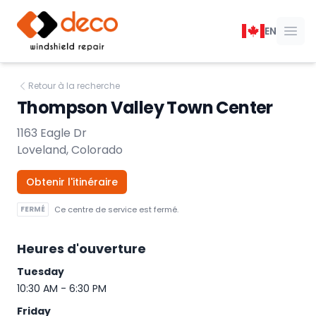
DECO Réparation de pare-brise
EN
Ouvr
Retour à la recherche
Thompson Valley Town Center
1163 Eagle Dr
Loveland, Colorado
Obtenir l'itinéraire
FERMÉ
Ce centre de service est fermé.
Heures d'ouverture
Tuesday
10:30 AM - 6:30 PM
Friday