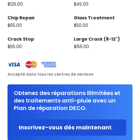
$125.00
$45.00
Chip Repair
Glass Treatment
$65.00
$50.00
Crack Stop
Large Crack (8-12")
$65.00
$155.00
Accepté dans tous les centres de services
Obtenez des réparations illimitées et
des traitements anti-pluie avec un
Plan de réparation DECO.
Inscrivez-vous dès maintenant