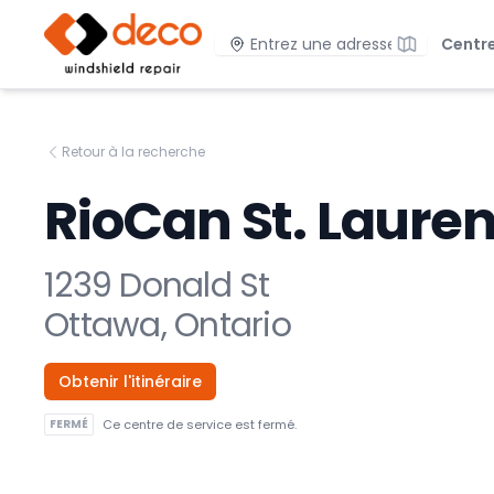
DECO Réparation de pare-brise
Emplacement
Centre
Retour à la recherche
RioCan St. Lauren
1239 Donald St
Ottawa, Ontario
Obtenir l'itinéraire
FERMÉ
Ce centre de service est fermé.